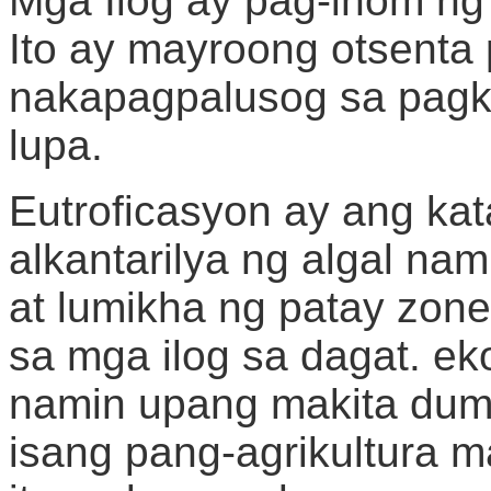
Mga Ilog ay pag-inom ng
Ito ay mayroong otsenta
nakapagpalusog sa pagk
lupa.
Eutroficasyon ay ang ka
alkantarilya ng algal n
at lumikha ng patay zon
sa mga ilog sa dagat. ek
namin upang makita dumi 
isang pang-agrikultura