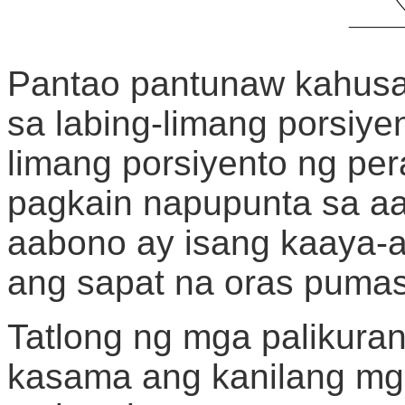
Pantao pantunaw kahus
sa labing-limang porsiy
limang porsiyento ng pera
pagkain napupunta sa aa
aabono ay isang kaaya-
ang sapat na oras puma
Tatlong ng mga palikura
kasama ang kanilang mga